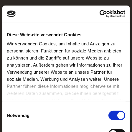
Der Bobbele-Bus fährt nach Hoffenheim
Suchen
nach:
Diese Webseite verwendet Cookies
Neueste Beiträge
Wir verwenden Cookies, um Inhalte und Anzeigen zu
personalisieren, Funktionen für soziale Medien anbieten
Der Bobbele-Bus fährt nach Stuttgart
zu können und die Zugriffe auf unsere Website zu
Der Bobbele-Bus fährt nach Hoffenheim
Der Bobbele-Bus fährt nach München
analysieren. Außerdem geben wir Informationen zu Ihrer
Der Bobbele-Bus fährt nach Schalke
Verwendung unserer Website an unsere Partner für
Der Bobbele-Bus fährt nach Gladbach
soziale Medien, Werbung und Analysen weiter. Unsere
Neueste Kommentare
Partner führen diese Informationen möglicherweise mit
weiteren Daten zusammen, die Sie ihnen bereitgestellt
Archiv
haben oder die sie im Rahmen Ihrer Nutzung der Dienste
gesammelt haben.
Einwilligungsauswahl
Juli 2026
Notwendig
Kategorien